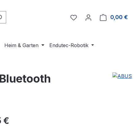
Du hast 0 Produkte auf 
0,00 €
Ware
Heim & Garten
Endutec-Robotik
Bluetooth
eis:
 €