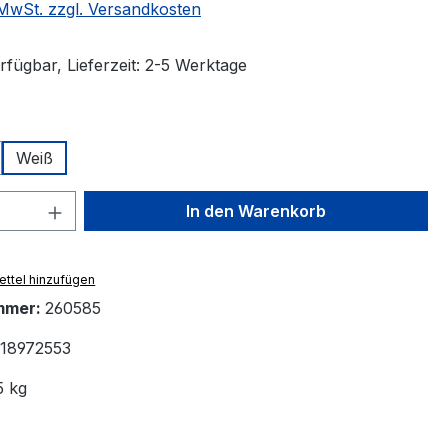
. MwSt. zzgl. Versandkosten
rfügbar, Lieferzeit: 2-5 Werktage
ählen
Weiß
 Anzahl: Gib den gewünschten Wert ein 
In den Warenkorb
ttel hinzufügen
mmer:
260585
18972553
5 kg