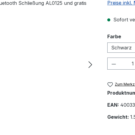
Preise inkl
Sofort ve
ausw
Farbe
Schwarz
Produkt
Zum Merkze
Produktnu
EAN:
40033
Gewicht:
1.