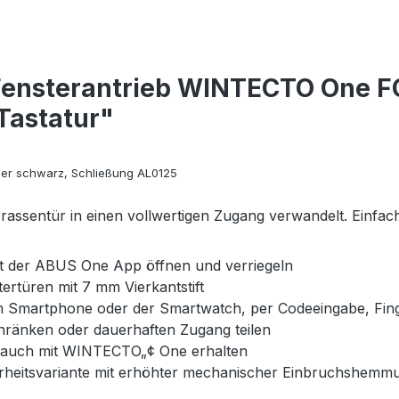
Fensterantrieb WINTECTO One F
Tastatur"
er schwarz, Schließung AL0125
rassentür in einen vollwertigen Zugang verwandelt. Einfach
it der ABUS One App öffnen und verriegeln
ertüren mit 7 mm Vierkantstift
 Smartphone oder der Smartwatch, per Codeeingabe, Fin
chränken oder dauerhaften Zugang teilen
bt auch mit WINTECTO„¢ One erhalten
heitsvariante mit erhöhter mechanischer Einbruchshemmung