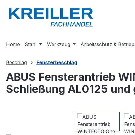
m Hauptinhalt springen
Zur Suche springen
Zur Hauptnavigation springen
Home
Stahl
Werkzeug
Arbeitsschutz & Betrieb
Beschlag
Fensterbeschlag
ABUS Fensterantrieb W
Schließung AL0125 und g
Bildergalerie überspringen