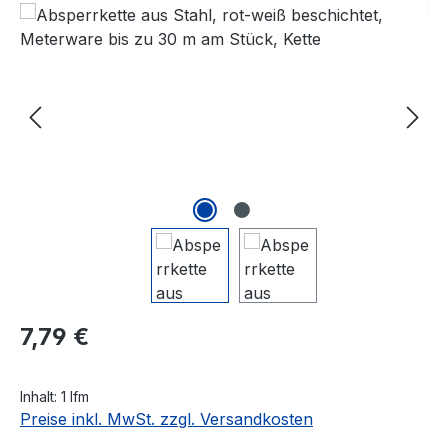
Bildergalerie überspringen
Regulärer Preis:
7,79 €
Inhalt:
1 lfm
Preise inkl. MwSt. zzgl. Versandkosten