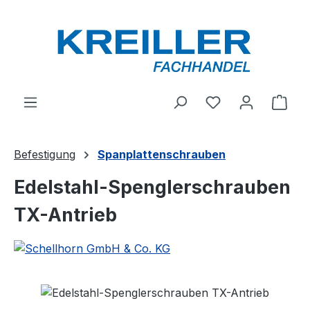
Zum Hauptinhalt springen
Du hast 0 Produ
Ware
Befestigung
Spanplattenschrauben
Edelstahl-Spenglerschrauben
TX-Antrieb
Bildergalerie überspringen