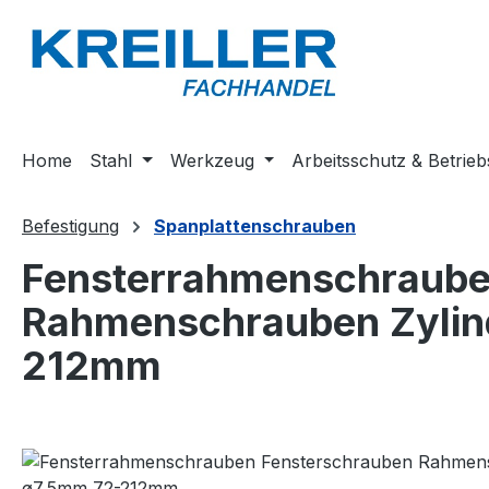
m Hauptinhalt springen
Zur Suche springen
Zur Hauptnavigation springen
Home
Stahl
Werkzeug
Arbeitsschutz & Betrieb
Befestigung
Spanplattenschrauben
Fensterrahmenschraube
Rahmenschrauben Zylin
212mm
Bildergalerie überspringen