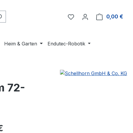
Du hast 0 Produkte auf 
0,00 €
Ware
Heim & Garten
Endutec-Robotik
m 72-
eis:
€