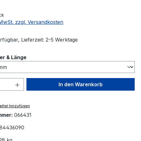
ck
. MwSt. zzgl. Versandkosten
rfügbar, Lieferzeit: 2-5 Werktage
auswählen
er & Länge
 Anzahl: Gib den gewünschten Wert ein 
In den Warenkorb
ttel hinzufügen
mmer:
066431
84436090
28 kg