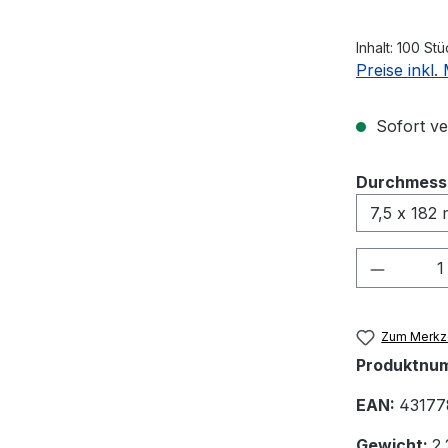
Inhalt:
100 Stü
Preise inkl
Sofort ve
Durchmess
Produkt
Zum Merkze
Produktnu
EAN:
43177
Gewicht:
2.