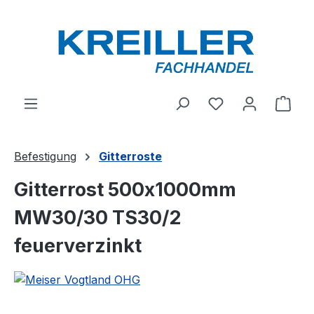
Zum Hauptinhalt springen
Du hast 0 Produ
Ware
Befestigung
Gitterroste
Gitterrost 500x1000mm
MW30/30 TS30/2
feuerverzinkt