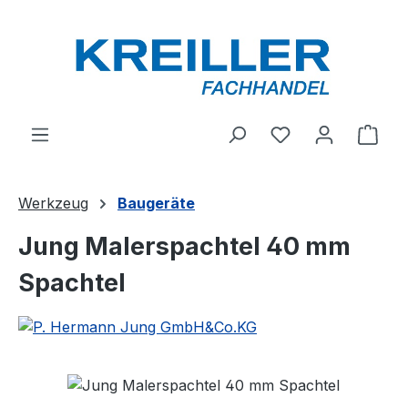
Zum Hauptinhalt springen
Du hast 0 Produ
Ware
Werkzeug
Baugeräte
Jung Malerspachtel 40 mm
Spachtel
Bildergalerie überspringen