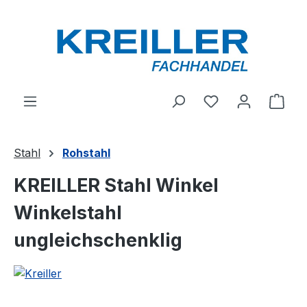
Zum Hauptinhalt springen
Du hast 0 Produ
Ware
Stahl
Rohstahl
KREILLER Stahl Winkel
Winkelstahl
ungleichschenklig