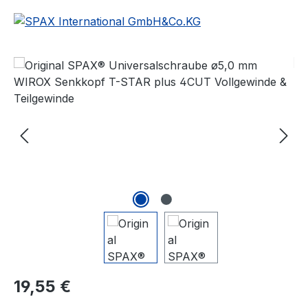
Bildergalerie überspringen
Regulärer Preis:
19,55 €