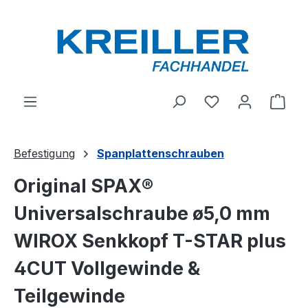
Zum Hauptinhalt springen
Du hast 0 Produ
Ware
Befestigung
Spanplattenschrauben
Original SPAX®
Universalschraube ø5,0 mm
WIROX Senkkopf T-STAR plus
4CUT Vollgewinde &
Teilgewinde