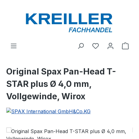
Zum Hauptinhalt springen
Du hast 0 Produ
Ware
Original Spax Pan-Head T-
STAR plus Ø 4,0 mm,
Vollgewinde, Wirox
Bildergalerie überspringen