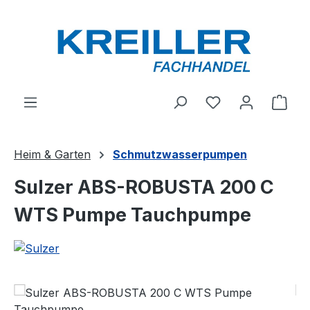
Zum Hauptinhalt springen
Du hast 0 Produ
Ware
Heim & Garten
Schmutzwasserpumpen
Sulzer ABS-ROBUSTA 200 C
WTS Pumpe Tauchpumpe
Bildergalerie überspringen