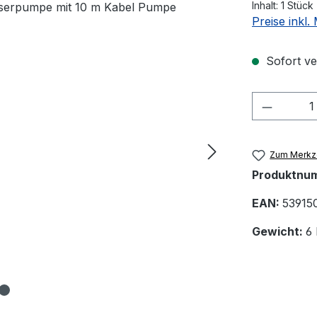
Inhalt:
1 Stück
Preise inkl
Sofort ve
Produkt
Zum Merkze
Produktnu
EAN:
53915
Gewicht:
6 