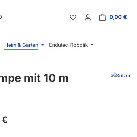
Du hast 0 Produkte auf 
0,00 €
Ware
Heim & Garten
Endutec-Robotik
mpe mit 10 m
eis:
 €