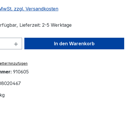
. MwSt. zzgl. Versandkosten
rfügbar, Lieferzeit: 2-5 Werktage
 Anzahl: Gib den gewünschten Wert ein 
In den Warenkorb
ttel hinzufügen
mmer:
910605
08020467
kg