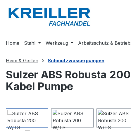
m Hauptinhalt springen
Zur Suche springen
Zur Hauptnavigation springen
Home
Stahl
Werkzeug
Arbeitsschutz & Betrieb
Heim & Garten
Schmutzwasserpumpen
Sulzer ABS Robusta 20
Kabel Pumpe
Bildergalerie überspringen