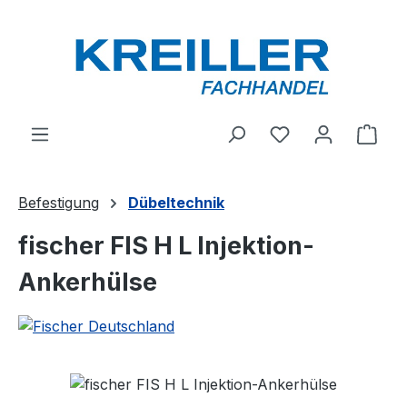
Zum Hauptinhalt springen
Du hast 0 Produ
Ware
Befestigung
Dübeltechnik
fischer FIS H L Injektion-
Ankerhülse
Bildergalerie überspringen