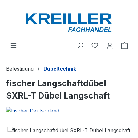
Zum Hauptinhalt springen
Du hast 0 Produ
Ware
Befestigung
Dübeltechnik
fischer Langschaftdübel
SXRL-T Dübel Langschaft
Bildergalerie überspringen