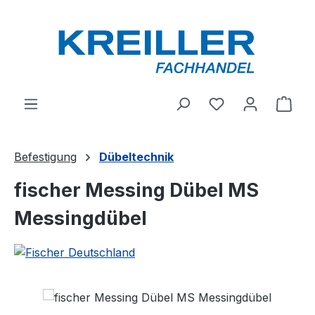
Zum Hauptinhalt springen
Du hast 0 Produ
Ware
Befestigung
Dübeltechnik
fischer Messing Dübel MS
Messingdübel
Bildergalerie überspringen