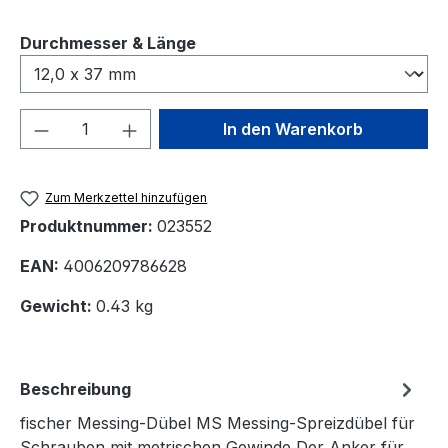
auswählen
Durchmesser & Länge
Produkt Anzahl: Gib den gewünschten We
In den Warenkorb
Zum Merkzettel hinzufügen
Produktnummer:
023552
EAN:
4006209786628
Gewicht:
0.43 kg
Beschreibung
fischer Messing-Dübel MS Messing-Spreizdübel für
Schrauben mit metrischen Gewinde Der Anker für